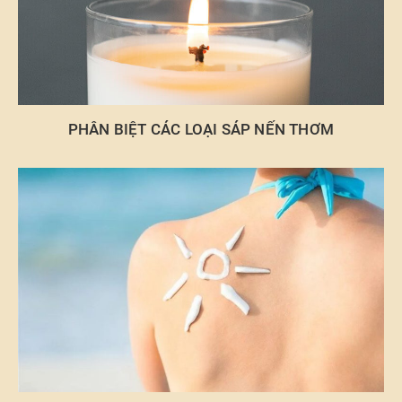
PHÂN BIỆT CÁC LOẠI SÁP NẾN THƠM