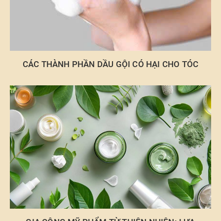
CÁC THÀNH PHẦN DẦU GỘI CÓ HẠI CHO TÓC