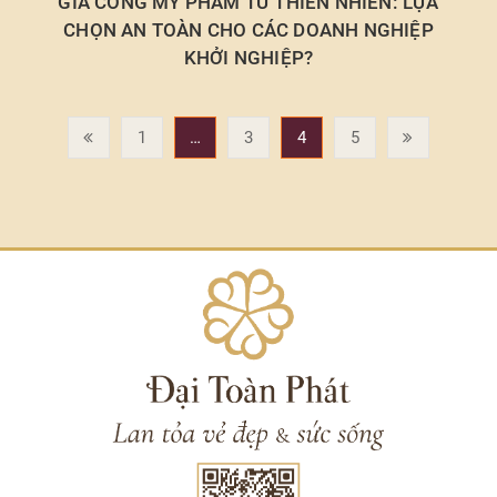
GIA CÔNG MỸ PHẨM TỪ THIÊN NHIÊN: LỰA
CHỌN AN TOÀN CHO CÁC DOANH NGHIỆP
KHỞI NGHIỆP?
1
…
3
4
5